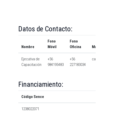
Datos de Contacto:
Fono
Fono
Nombre
Móvil
Oficina
Mail
Ejecutiva de
+56
+56
cai@usach.cl
Capacitación
984195483
227183034
Financiamiento:
Código Sence
1238022071