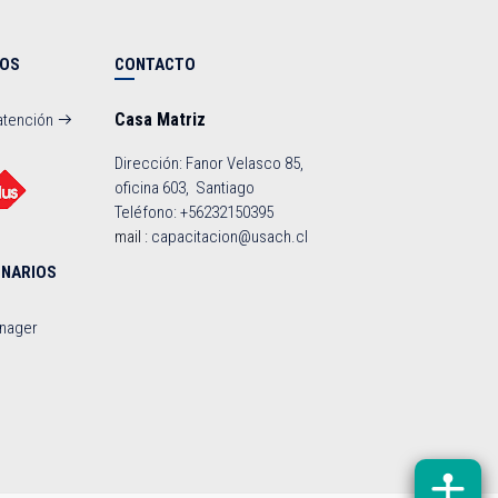
NOS
CONTACTO
Casa Matriz
atención
Dirección: Fanor Velasco 85,
oficina 603, Santiago
Teléfono: +56232150395
mail :
capacitacion@usach.cl
ONARIOS
anager