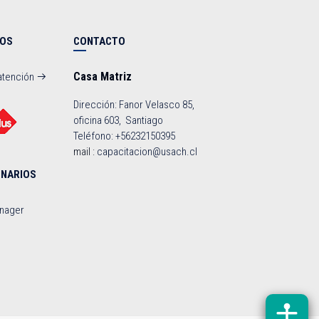
NOS
CONTACTO
Casa Matriz
atención
Dirección: Fanor Velasco 85,
oficina 603, Santiago
Teléfono: +56232150395
mail :
capacitacion@usach.cl
ONARIOS
anager