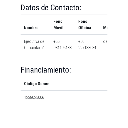
Datos de Contacto:
Fono
Fono
Nombre
Móvil
Oficina
Mail
Ejecutiva de
+56
+56
cai@usach.cl
Capacitación
984195483
227183034
Financiamiento:
Código Sence
1238025006