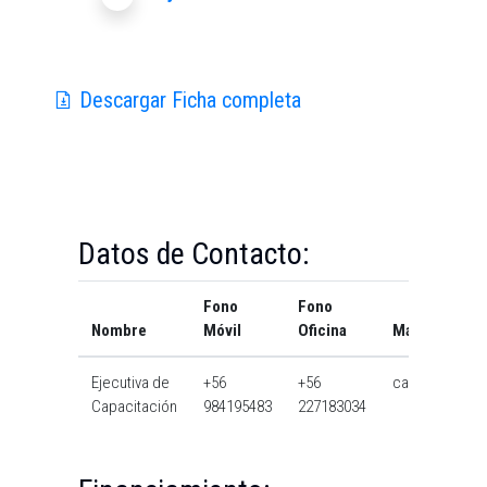
Descargar Ficha completa
Datos de Contacto:
Fono
Fono
Nombre
Móvil
Oficina
Mail
Ejecutiva de
+56
+56
cai@usach.cl
Capacitación
984195483
227183034